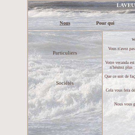
LAVEU
Nous
Pour qui
w
Vous n'avez pas
Particuliers
Votre veranda est
n'hésitez plus 
Que ce soit de fa
Sociétés
Cela vous fera dé
Nous vous ga